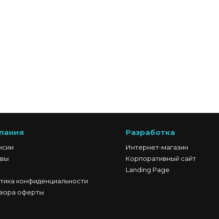
пания
Разработка
нсии
Интернет-магазин
вы
Корпоративный сайт
Landing Page
тика конфиденциальности
вора оферты