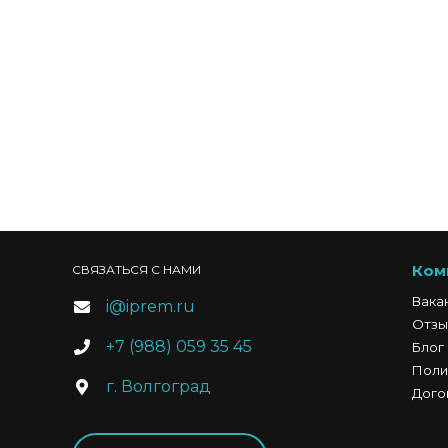
Ком
СВЯЗАТЬСЯ С НАМИ
Вака
i@iprem.ru
Отзы
+7 (988) 059 35 45
Блог
Поли
г. Волгоград
Дого