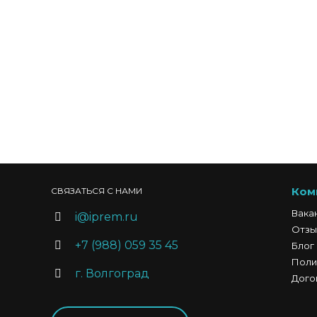
Ком
СВЯЗАТЬСЯ С НАМИ
Вака
i@iprem.ru
Отзы
+7 (988) 059 35 45
Блог
Поли
г. Волгоград
Дого