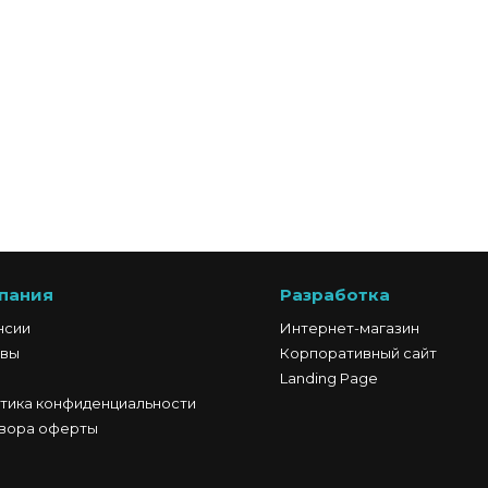
пания
Разработка
нсии
Интернет-магазин
вы
Корпоративный сайт
Landing Page
тика конфиденциальности
вора оферты