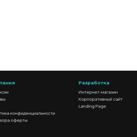
пания
Разработка
нсии
Интернет-магазин
вы
Корпоративный сайт
Landing Page
тика конфиденциальности
вора оферты