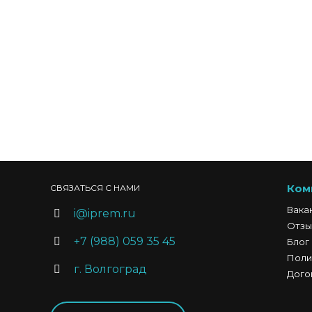
Ком
СВЯЗАТЬСЯ С НАМИ
Вака
i@iprem.ru
Отзы
+7 (988) 059 35 45
Блог
Поли
г. Волгоград
Дого