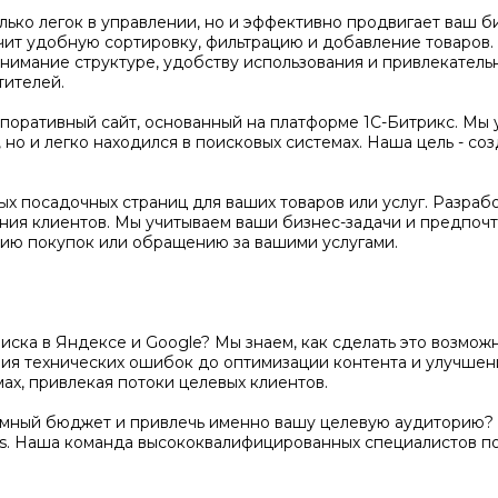
олько легок в управлении, но и эффективно продвигает ваш 
чит удобную сортировку, фильтрацию и добавление товаров
нимание структуре, удобству использования и привлекатель
тителей.
оративный сайт, основанный на платформе 1С-Битрикс. Мы 
но и легко находился в поисковых системах. Наша цель - соз
х посадочных страниц для ваших товаров или услуг. Разраб
ения клиентов. Мы учитываем ваши бизнес-задачи и предпочт
ию покупок или обращению за вашими услугами.
поиска в Яндексе и Google? Мы знаем, как сделать это возм
ения технических ошибок до оптимизации контента и улучше
ах, привлекая потоки целевых клиентов.
амный бюджет и привлечь именно вашу целевую аудиторию? 
s. Наша команда высококвалифицированных специалистов п