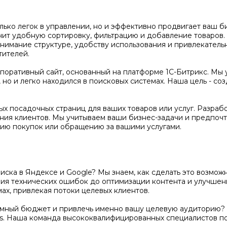
олько легок в управлении, но и эффективно продвигает ваш 
чит удобную сортировку, фильтрацию и добавление товаров
нимание структуре, удобству использования и привлекатель
тителей.
оративный сайт, основанный на платформе 1С-Битрикс. Мы 
но и легко находился в поисковых системах. Наша цель - соз
х посадочных страниц для ваших товаров или услуг. Разраб
ения клиентов. Мы учитываем ваши бизнес-задачи и предпочт
ию покупок или обращению за вашими услугами.
поиска в Яндексе и Google? Мы знаем, как сделать это возм
ения технических ошибок до оптимизации контента и улучше
ах, привлекая потоки целевых клиентов.
амный бюджет и привлечь именно вашу целевую аудиторию? 
s. Наша команда высококвалифицированных специалистов п