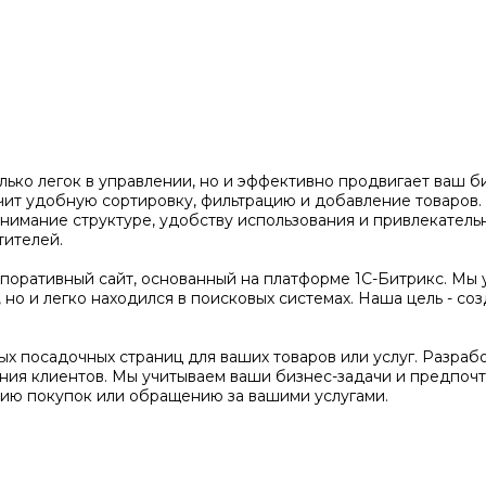
олько легок в управлении, но и эффективно продвигает ваш 
чит удобную сортировку, фильтрацию и добавление товаров
нимание структуре, удобству использования и привлекатель
тителей.
оративный сайт, основанный на платформе 1С-Битрикс. Мы 
но и легко находился в поисковых системах. Наша цель - соз
х посадочных страниц для ваших товаров или услуг. Разраб
ения клиентов. Мы учитываем ваши бизнес-задачи и предпочт
ию покупок или обращению за вашими услугами.