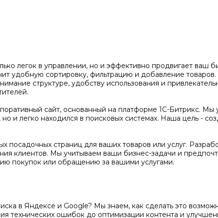
олько легок в управлении, но и эффективно продвигает ваш 
чит удобную сортировку, фильтрацию и добавление товаров
нимание структуре, удобству использования и привлекатель
тителей.
оративный сайт, основанный на платформе 1С-Битрикс. Мы 
но и легко находился в поисковых системах. Наша цель - соз
х посадочных страниц для ваших товаров или услуг. Разраб
ения клиентов. Мы учитываем ваши бизнес-задачи и предпочт
ию покупок или обращению за вашими услугами.
поиска в Яндексе и Google? Мы знаем, как сделать это возм
ения технических ошибок до оптимизации контента и улучше