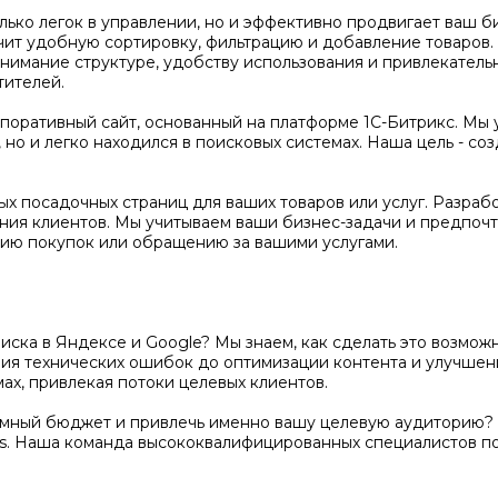
олько легок в управлении, но и эффективно продвигает ваш 
чит удобную сортировку, фильтрацию и добавление товаров
нимание структуре, удобству использования и привлекатель
тителей.
оративный сайт, основанный на платформе 1С-Битрикс. Мы 
но и легко находился в поисковых системах. Наша цель - соз
х посадочных страниц для ваших товаров или услуг. Разраб
ения клиентов. Мы учитываем ваши бизнес-задачи и предпочт
ию покупок или обращению за вашими услугами.
поиска в Яндексе и Google? Мы знаем, как сделать это возм
ения технических ошибок до оптимизации контента и улучше
ах, привлекая потоки целевых клиентов.
амный бюджет и привлечь именно вашу целевую аудиторию? 
s. Наша команда высококвалифицированных специалистов п