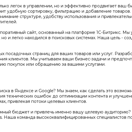
олько легок в управлении, но и эффективно продвигает ваш 
чит удобную сортировку, фильтрацию и добавление товаров
нимание структуре, удобству использования и привлекатель
тителей.
оративный сайт, основанный на платформе 1С-Битрикс. Мы 
но и легко находился в поисковых системах. Наша цель - соз
х посадочных страниц для ваших товаров или услуг. Разраб
ения клиентов. Мы учитываем ваши бизнес-задачи и предпочт
ию покупок или обращению за вашими услугами.
поиска в Яндексе и Google? Мы знаем, как сделать это возм
ения технических ошибок до оптимизации контента и улучше
ах, привлекая потоки целевых клиентов.
амный бюджет и привлечь именно вашу целевую аудиторию? 
s. Наша команда высококвалифицированных специалистов п