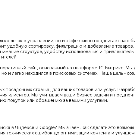
олько легок в управлении, но и эффективно продвигает ваш 
чит удобную сортировку, фильтрацию и добавление товаров
нимание структуре, удобству использования и привлекатель
тителей.
оративный сайт, основанный на платформе 1С-Битрикс. Мы 
но и легко находился в поисковых системах. Наша цель - соз
х посадочных страниц для ваших товаров или услуг. Разраб
ения клиентов. Мы учитываем ваши бизнес-задачи и предпочт
ию покупок или обращению за вашими услугами.
поиска в Яндексе и Google? Мы знаем, как сделать это возм
ения технических ошибок до оптимизации контента и улучше