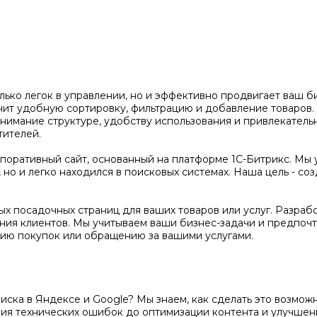
олько легок в управлении, но и эффективно продвигает ваш 
чит удобную сортировку, фильтрацию и добавление товаров
нимание структуре, удобству использования и привлекатель
тителей.
оративный сайт, основанный на платформе 1С-Битрикс. Мы 
но и легко находился в поисковых системах. Наша цель - соз
х посадочных страниц для ваших товаров или услуг. Разраб
ения клиентов. Мы учитываем ваши бизнес-задачи и предпочт
ию покупок или обращению за вашими услугами.
поиска в Яндексе и Google? Мы знаем, как сделать это возм
ения технических ошибок до оптимизации контента и улучше