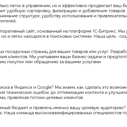
олько легок в управлении, но и эффективно продвигает ваш 
чит удобную сортировку, фильтрацию и добавление товаров
нимание структуре, удобству использования и привлекатель
тителей.
оративный сайт, основанный на платформе 1С-Битрикс. Мы 
но и легко находился в поисковых системах. Наша цель - соз
х посадочных страниц для ваших товаров или услуг. Разраб
ения клиентов. Мы учитываем ваши бизнес-задачи и предпочт
ию покупок или обращению за вашими услугами.
поиска в Яндексе и Google? Мы знаем, как сделать это возм
ения технических ошибок до оптимизации контента и улучше
ах, привлекая потоки целевых клиентов.
амный бюджет и привлечь именно вашу целевую аудиторию? 
s. Наша команда высококвалифицированных специалистов п