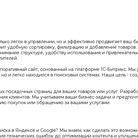
олько легок в управлении, но и эффективно продвигает ваш 
чит удобную сортировку, фильтрацию и добавление товаров
нимание структуре, удобству использования и привлекатель
тителей.
оративный сайт, основанный на платформе 1С-Битрикс. Мы 
но и легко находился в поисковых системах. Наша цель - соз
х посадочных страниц для ваших товаров или услуг. Разраб
ения клиентов. Мы учитываем ваши бизнес-задачи и предпочт
ию покупок или обращению за вашими услугами.
поиска в Яндексе и Google? Мы знаем, как сделать это возм
ения технических ошибок до оптимизации контента и улучше