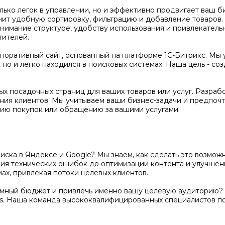
олько легок в управлении, но и эффективно продвигает ваш 
чит удобную сортировку, фильтрацию и добавление товаров
нимание структуре, удобству использования и привлекатель
тителей.
оративный сайт, основанный на платформе 1С-Битрикс. Мы 
но и легко находился в поисковых системах. Наша цель - соз
х посадочных страниц для ваших товаров или услуг. Разраб
ения клиентов. Мы учитываем ваши бизнес-задачи и предпочт
ию покупок или обращению за вашими услугами.
поиска в Яндексе и Google? Мы знаем, как сделать это возм
ения технических ошибок до оптимизации контента и улучше
ах, привлекая потоки целевых клиентов.
амный бюджет и привлечь именно вашу целевую аудиторию? 
s. Наша команда высококвалифицированных специалистов п