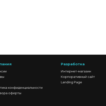
пания
Разработка
нсии
Интернет-магазин
вы
Корпоративный сайт
Landing Page
тика конфиденциальности
вора оферты