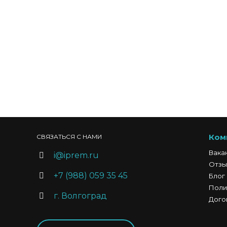
Ком
СВЯЗАТЬСЯ С НАМИ
Вака
i@iprem.ru
Отзы
+7 (988) 059 35 45
Блог
Поли
г. Волгоград
Дого